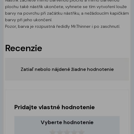
Nástřik začněte mimo barvenou plochu a mimo barvenou
plochu také nástřik ukončete, vyhnete se tím vytvoření louže
barvy na povrchu při začátku nástřiku, a nežádoucím kapičkám
barvy při jeho ukončení.
Pozor, barva je rozpustná ředidly Mr.Thinner i po zaschnutí.
Recenzie
Zatiaľ nebolo nájdené žiadne hodnotenie
Pridajte vlastné hodnotenie
Vyberte hodnotenie