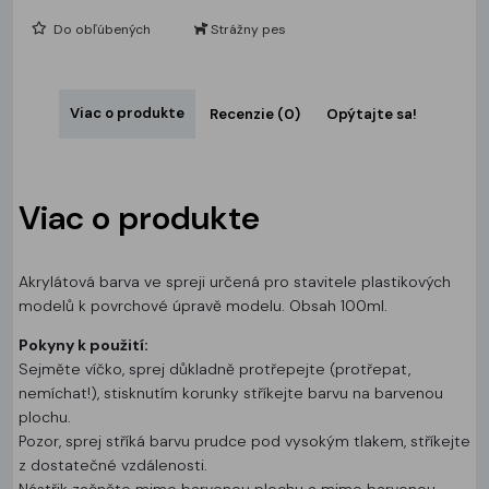
Do obľúbených
Strážny pes
Viac o produkte
Recenzie (0)
Opýtajte sa!
Viac o produkte
Akrylátová barva ve spreji určená pro stavitele plastikových
modelů k povrchové úpravě modelu. Obsah 100ml.
Pokyny k použití:
Sejměte víčko, sprej důkladně protřepejte (protřepat,
nemíchat!), stisknutím korunky stříkejte barvu na barvenou
plochu.
Pozor, sprej stříká barvu prudce pod vysokým tlakem, stříkejte
z dostatečné vzdálenosti.