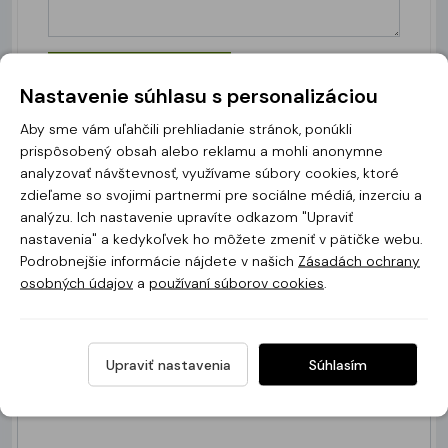
Nastavenie súhlasu s personalizáciou
Aby sme vám uľahčili prehliadanie stránok, ponúkli
prispôsobený obsah alebo reklamu a mohli anonymne
analyzovať návštevnosť, využívame súbory cookies, ktoré
zdieľame so svojimi partnermi pre sociálne médiá, inzerciu a
Opýtajte sa!
analýzu. Ich nastavenie upravíte odkazom "Upraviť
nastavenia" a kedykoľvek ho môžete zmeniť v pätičke webu.
Podrobnejšie informácie nájdete v našich
Zásadách ochrany
Predmet dotazu *
osobných údajov
a
používaní súborov cookies
.
Meno a priezvisko *
Upraviť nastavenia
Súhlasím
E-mail *