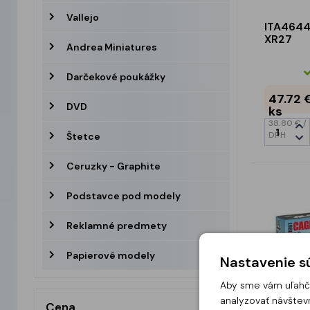
Vallejo
ITA4644
XR27
Andrea Miniatures
Darčekové poukážky
47.72 
DVD
ks
38.80 €
/
DPH
Štetce
Ceruzky - Graphite
Podstavce pod modely
Reklamné predmety
Papierové modely
Nastavenie sú
Aby sme vám uľahči
analyzovať návštevn
Cena