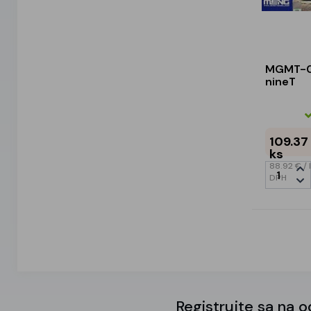
MGMT-0
nineT
109.37
ks
88.92 €
/ 
DPH
Registrujte sa na 