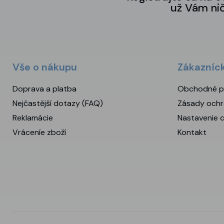
už Vám ni
Vše o nákupu
Zákazníc
Doprava a platba
Obchodné p
Nejčastější dotazy (FAQ)
Zásady ochr
Reklamácie
Nastavenie 
Vráceníe zboží
Kontakt