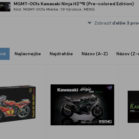
MGMT-001s Kawasaki Ninja H2™R (Pre-colored Edition)
Kód : MGMT-001s Mierka : 1:9 Výrobca : MENG
Zobraziť
ďalšie 3 pr
ané
Najlacnejšie
Najdrahšie
Názov (A-Z)
Názov (Z-