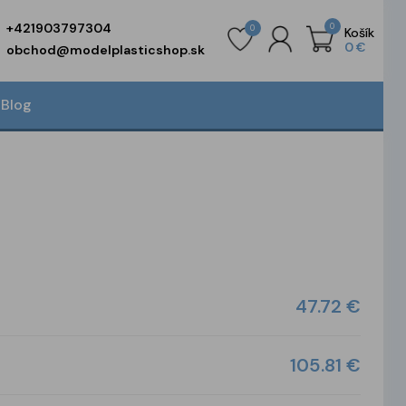
+421903797304
0
0
Košík
0 €
obchod@modelplasticshop.sk
Blog
47.72 €
105.81 €