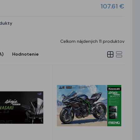
107.61 €
odukty
Celkom nájdených
11
produktov
A)
Hodnotenie