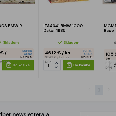
03 BMW R
ITA4641 BMW 1000
MGMT
Dakar 1985
Race
Skladom
Skladom
SUPER
SUPER
 €
/
46.12 €
/ ks
105.
CENA
CENA
124.28 €
52.39 €
37.49 €
/ ks
bez
ks
DPH
ks
bez
86.03
Do košíka
Do košíka
Z
DPH
1
odber newslettera a