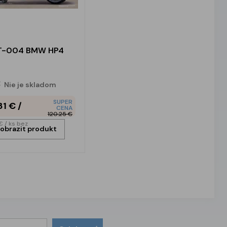
-004 BMW HP4
Nie je skladom
SUPER
81 €
/
CENA
120.25 €
 €
/ ks
bez
obrazit produkt