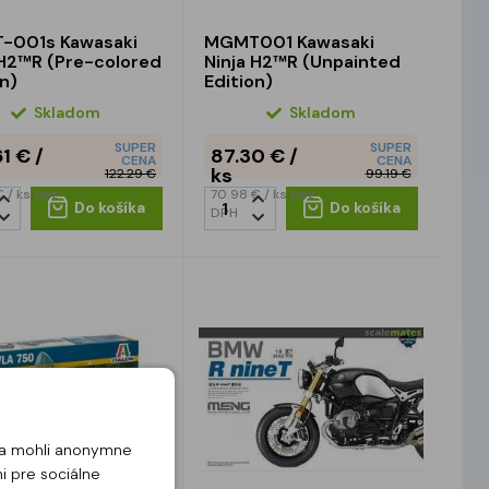
-001s Kawasaki
MGMT001 Kawasaki
 H2™R (Pre-colored
Ninja H2™R (Unpainted
on)
Edition)
Skladom
Skladom
SUPER
SUPER
61 €
/
87.30 €
/
CENA
CENA
ks
122.29 €
99.19 €
 €
/ ks
bez
70.98 €
/ ks
bez
Do košíka
Do košíka
DPH
u a mohli anonymne
i pre sociálne