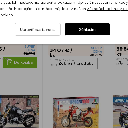
analýzu. Ich nastavenie upravíte odkazom "Upraviť nastavenia" a ke
ebu. Podrobnejšie informácie nájdete v našich
Zásadách ochrany os
cookies
.
 Cagiva
ITA7402 TRIUMPH
ITA74
t" 850 Paris-
987
Upraviť nastavenia
Súhlasím
Skladom
Nie je skladom
SUPER
 €
/
39.5
SUPER
34.07 €
/
CENA
CENA
ks
52.77 €
ks
38.74 €
s
bez
32.15 
27.70 €
/ ks
bez
Do košíka
Zobrazit produkt
DPH
DPH