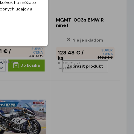
dykoľvek ho môžete
obných údajov
a
01 WLA 750
MGMT-003s BMW R
nineT
Skladom
Nie je skladom
SUPER
4 €
/
SUPER
123.48 €
/
CENA
CENA
44.93 €
ks
140.34 €
€
/ ks
bez
100.39 €
/ ks
Do košíka
Zobrazit produkt
bez DPH