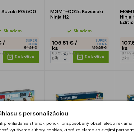
 Suzuki RG 500
MGMT-002s Kawasaki
MGMT
Ninja H2
Ninja
Editi
Skladom
Skladom
SUPER
SUPER
€
/
105.81 €
/
107.
CENA
CENA
ks
ks
54.23 €
120.25 €
 ks
bez
86.03 €
/ ks
bez
87.49
Do košíka
Do košíka
DPH
DPH
hlasu s personalizáciou
li prehliadanie stránok, ponúkli prispôsobený obsah alebo reklam
osť, využívame súbory cookies, ktoré zdieľame so svojimi partnerm