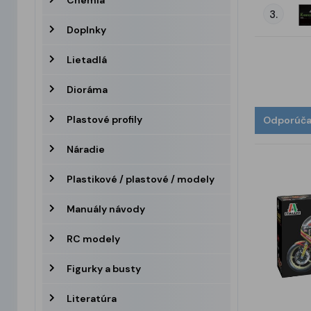
Chémia
3.
Doplnky
Lietadlá
Dioráma
Plastové profily
Odporúč
Náradie
Plastikové / plastové / modely
Manuály návody
RC modely
Figurky a busty
Literatúra