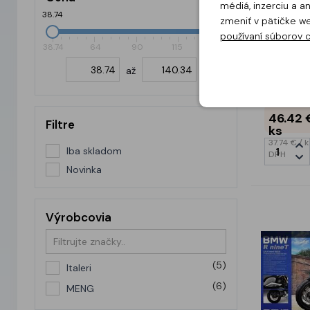
médiá, inzerciu a 
38.74
140.34
zmeniť v pätičke w
používaní súborov 
ITA4643
38.74
64
90
115
140.34
"Elephan
Dakar 1
až
€
46.42
Filtre
ks
37.74 €
/ k
Iba skladom
DPH
Novinka
Výrobcovia
(5)
Italeri
(6)
MENG