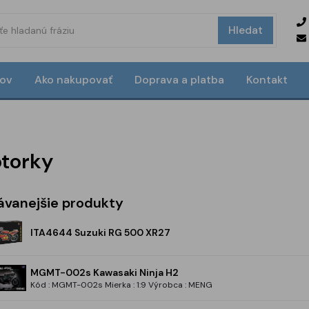
Hledat
ov
Ako nakupovať
Doprava a platba
Kontakt
otorky
ávanejšie produkty
ITA4644 Suzuki RG 500 XR27
MGMT-002s Kawasaki Ninja H2
Kód : MGMT-002s Mierka : 1:9 Výrobca : MENG