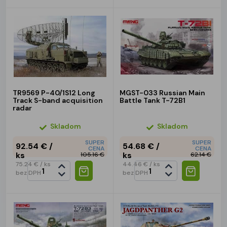
TR9569 P-40/1S12 Long
MGST-033 Russian Main
Track S-band acquisition
Battle Tank T-72B1
radar
Skladom
Skladom
SUPER
SUPER
92.54 €
/
54.68 €
/
CENA
CENA
ks
ks
105.16 €
62.14 €
75.24 €
/ ks
44.46 €
/ ks
bez DPH
bez DPH