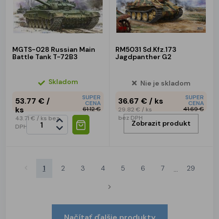
MGTS-028 Russian Main
RM5031 Sd.Kfz.173
Battle Tank T-72B3
Jagdpanther G2
Skladom
Nie je skladom
SUPER
SUPER
53.77 €
/
36.67 €
/ ks
CENA
CENA
ks
61.12 €
41.69 €
29.82 €
/ ks
bez DPH
43.71 €
/ ks
bez
Zobrazit produkt
DPH
1
2
3
4
5
6
7
29
...
Načítať ďalšie produkty