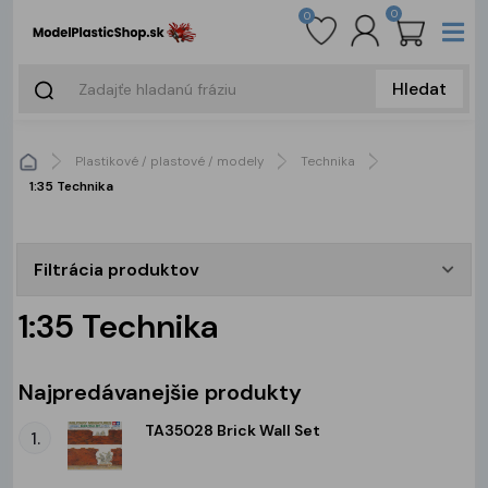
0
0
Hledat
Plastikové / plastové / modely
Technika
1:35 Technika
Filtrácia produktov
1:35 Technika
Najpredávanejšie produkty
TA35028 Brick Wall Set
1.