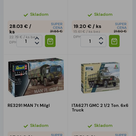
Skladom
Skladom
SUPER
SUPER
28.03 €
/
19.20 €
/ ks
CENA
CENA
ks
31.85 €
21.80 €
15.61 €
/ ks
bez
DPH
22.79 €
/ ks
bez
DPH
RE3291 MAN 7t Milgl
ITA6271 GMC 2 1/2 Ton. 6x6
Truck
Skladom
Skladom
SUPER
SUPER