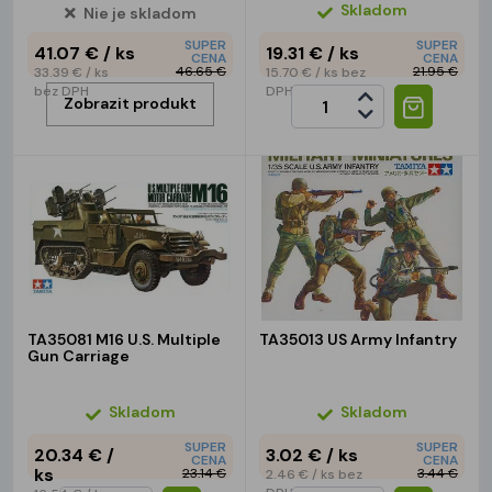
Skladom
Nie je skladom
SUPER
SUPER
41.07 €
/ ks
19.31 €
/ ks
CENA
CENA
46.65 €
21.95 €
33.39 €
/ ks
15.70 €
/ ks
bez
bez DPH
DPH
Zobrazit produkt
TA35081 M16 U.S. Multiple
TA35013 US Army Infantry
Gun Carriage
Skladom
Skladom
SUPER
SUPER
20.34 €
/
3.02 €
/ ks
CENA
CENA
ks
23.14 €
3.44 €
2.46 €
/ ks
bez