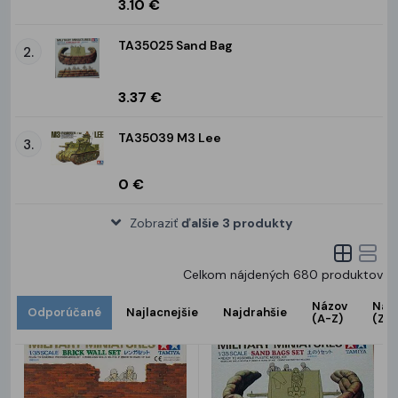
3.10 €
TA35025 Sand Bag
2.
3.37 €
TA35039 M3 Lee
3.
0 €
Zobraziť
ďalšie 3 produkty
Celkom nájdených
680
produktov
Názov
Náz
Odporúčané
Najlacnejšie
Najdrahšie
(A-Z)
(Z-A