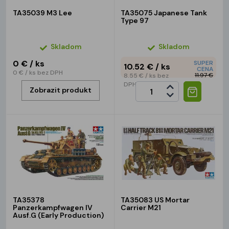
TA35039 M3 Lee
TA35075 Japanese Tank
Type 97
Skladom
Skladom
0 €
/ ks
SUPER
10.52 €
/ ks
CENA
0 €
/ ks
bez DPH
11.97 €
8.55 €
/ ks
bez
DPH
Zobrazit produkt
TA35378
TA35083 US Mortar
Panzerkampfwagen IV
Carrier M21
Ausf.G (Early Production)