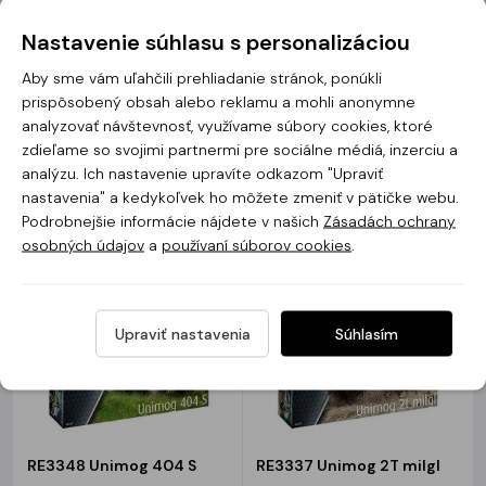
Nastavenie súhlasu s personalizáciou
ZV3687 Soviet Medium
ZV3623 T-15 with 57mm
Aby sme vám uľahčili prehliadanie stránok, ponúkli
Tank T-34/85
gun
prispôsobený obsah alebo reklamu a mohli anonymne
analyzovať návštevnosť, využívame súbory cookies, ktoré
Skladom
Nie je skladom
zdieľame so svojimi partnermi pre sociálne médiá, inzerciu a
analýzu. Ich nastavenie upravíte odkazom "Upraviť
SUPER
SUPER
22.22 €
/
33.58 €
/ ks
CENA
CENA
nastavenia" a kedykoľvek ho môžete zmeniť v pätičke webu.
ks
25.24 €
38.16 €
27.30 €
/ ks
bez
Podrobnejšie informácie nájdete v našich
Zásadách ochrany
DPH
18.06 €
/ ks
Zobrazit produkt
bez DPH
osobných údajov
a
používaní súborov cookies
.
Upraviť nastavenia
Súhlasím
RE3348 Unimog 404 S
RE3337 Unimog 2T milgl