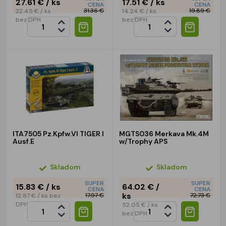
27.61 €
/ ks
17.51 €
/ ks
CENA
CENA
31.36 €
19.89 €
22.45 €
/ ks
14.24 €
/ ks
bez DPH
bez DPH
ITA7505 Pz.Kpfw.VI TIGER I
MGTS036 Merkava Mk.4M
Ausf.E
w/Trophy APS
Skladom
Skladom
SUPER
SUPER
15.83 €
/ ks
64.02 €
/
CENA
CENA
ks
17.97 €
72.73 €
12.87 €
/ ks
bez
DPH
52.05 €
/ ks
bez DPH