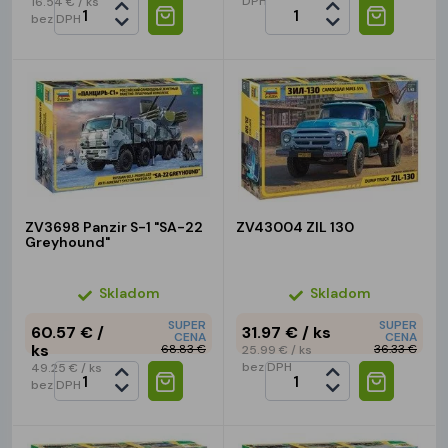
DPH
16.54 €
/ ks
bez DPH
ZV3698 Panzir S-1 "SA-22
ZV43004 ZIL 130
Greyhound"
Skladom
Skladom
SUPER
SUPER
60.57 €
/
31.97 €
/ ks
CENA
CENA
ks
68.83 €
36.33 €
25.99 €
/ ks
bez DPH
49.25 €
/ ks
bez DPH