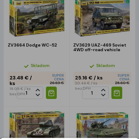
ZV3664 Dodge WC-52
ZV3629 UAZ-469 Soviet
4WD off-road vehicle
Skladom
Skladom
SUPER
SUPER
23.48 €
/
25.16 €
/ ks
CENA
CENA
ks
26.69 €
28.60 €
20.46 €
/ ks
bez DPH
19.09 €
/ ks
bez DPH