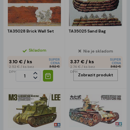
TA35028 Brick Wall Set
TA35025 Sand Bag
Skladom
Nie je skladom
SUPER
SUPER
3.10 €
/ ks
3.37 €
/ ks
CENA
CENA
3.52 €
3.82 €
2.52 €
/ ks
bez
2.74 €
/ ks
bez
DPH
DPH
Zobrazit produkt