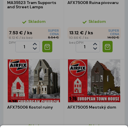
MA35523 Tram Supports
AFX75008 Ruina pivovaru
and Street Lamps
Skladom
Skladom
SUPER
SUPER
7.53 €
/ ks
13.12 €
/ ks
CENA
CENA
8.54 €
14.92 €
6.12 €
/ ks
bez
10.66 €
/ ks
DPH
bez DPH
AFX75006 Kostol ruiny
AFX75005 Mestský dom
Skladom
Skladom