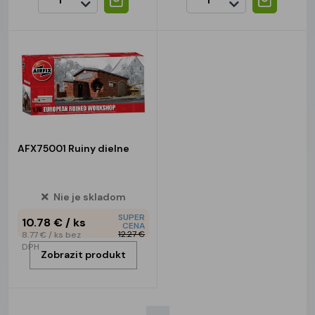
AFX75001 Ruiny dielne
Nie je skladom
SUPER
10.78 €
/ ks
CENA
12.27 €
8.77 €
/ ks
bez
DPH
Zobrazit produkt