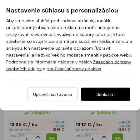
SUPER
SUPER
Nastavenie súhlasu s personalizáciou
13.35 €
/ ks
13.35 €
/ ks
CENA
CENA
15.16 €
15.16 €
10.85 €
/ ks
10.85 €
/ ks
Aby sme vám uľahčili prehliadanie stránok, ponúkli
bez DPH
bez DPH
prispôsobený obsah alebo reklamu a mohli anonymne
analyzovať návštevnosť, využívame súbory cookies, ktoré
zdieľame so svojimi partnermi pre sociálne médiá, inzerciu a
analýzu. Ich nastavenie upravíte odkazom "Upraviť
nastavenia" a kedykoľvek ho môžete zmeniť v pätičke webu.
Podrobnejšie informácie nájdete v našich
Zásadách ochrany
osobných údajov
a
používaní súborov cookies
.
AFX75004 Ruiny
AFX75003 Ruiny rohového
Upraviť nastavenia
Súhlasím
dedinského domu
domu
Skladom
Skladom
SUPER
SUPER
13.35 €
/ ks
13.12 €
/ ks
CENA
CENA
15.16 €
14.92 €
10.85 €
/ ks
10.66 €
/ ks
bez DPH
bez DPH