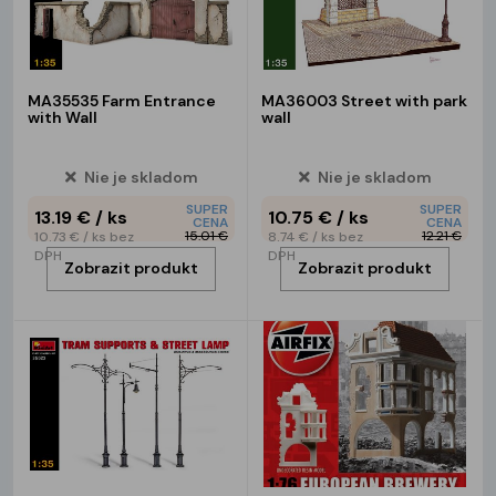
MA35535 Farm Entrance
MA36003 Street with park
with Wall
wall
Nie je skladom
Nie je skladom
SUPER
SUPER
13.19 €
/ ks
10.75 €
/ ks
CENA
CENA
15.01 €
12.21 €
10.73 €
/ ks
bez
8.74 €
/ ks
bez
DPH
DPH
Zobrazit produkt
Zobrazit produkt