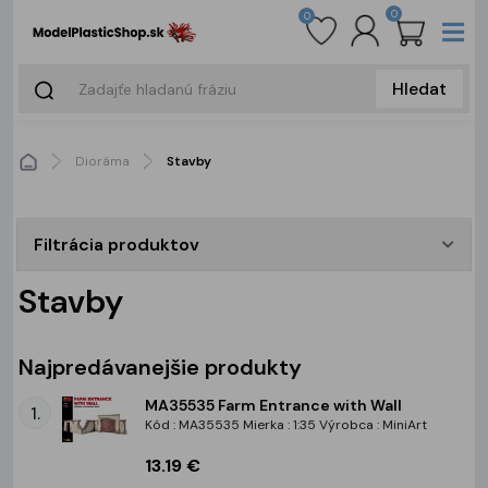
0
0
Hledat
Dioráma
Stavby
Filtrácia produktov
Stavby
Najpredávanejšie produkty
MA35535 Farm Entrance with Wall
1.
Kód : MA35535 Mierka : 1:35 Výrobca : MiniArt
13.19 €