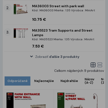
MA36003 Street with park wall
2.
Kód : MA36003 Mierka : 1:35 Výrobca : MiniArt
10.75 €
MA35523 Tram Supports and Street
3.
Lamps
Kód : MA35523 Mierka : 1:35 Výrobca : MiniArt
7.53 €
Zobraziť
ďalšie 3 produkty
Celkom nájdených
9
produktov
Názov
Náz
Odporúčané
Najlacnejšie
Najdrahšie
(A-Z)
(Z-A