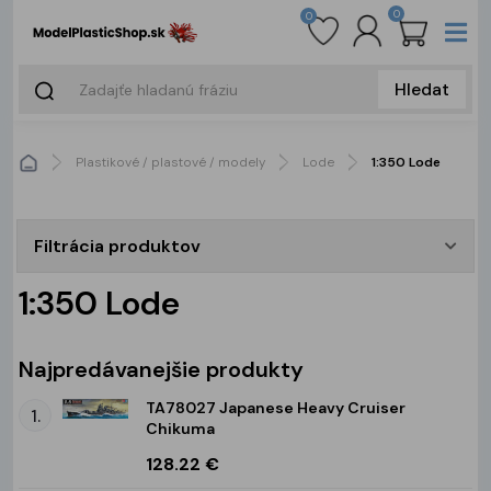
0
0
Hledat
Plastikové / plastové / modely
Lode
1:350 Lode
Filtrácia produktov
1:350 Lode
Najpredávanejšie produkty
TA78027 Japanese Heavy Cruiser
1.
Chikuma
128.22 €