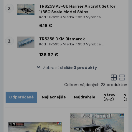
TR6259 Av-8b Harrier Aircraft Set for
2.
1/350 Scale Model Ships
Kód : TR6259 Mierka : 1:350 Výrobca :
Trumpeter
6.16 €
TR5358 DKM Bismarck
3.
Kód : TR5358 Mierka : 1:350 Výrobca :
Trumpeter
136.67 €
Zobraziť
ďalšie 3 produkty
Celkom nájdených
23
produktov
Názov
Náz
Odporúčané
Najlacnejšie
Najdrahšie
(A-Z)
(Z-A