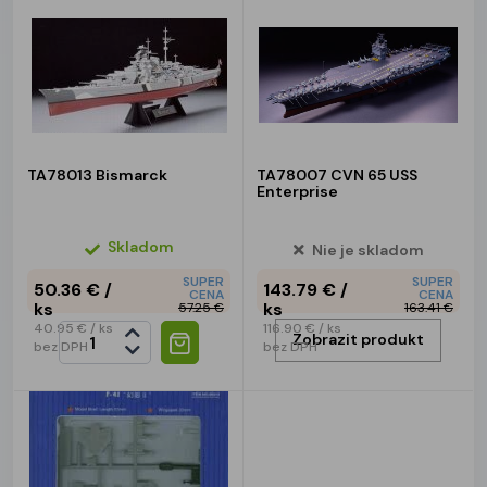
TA78013 Bismarck
TA78007 CVN 65 USS
Enterprise
Skladom
Nie je skladom
SUPER
SUPER
50.36 €
/
143.79 €
/
CENA
CENA
ks
ks
57.25 €
163.41 €
40.95 €
/ ks
116.90 €
/ ks
Zobrazit produkt
bez DPH
bez DPH