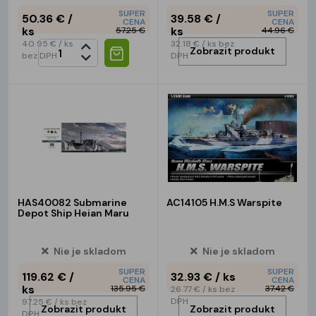
SUPER
SUPER
50.36 €
/
39.58 €
/
CENA
CENA
ks
ks
57.25 €
44.96 €
40.95 €
/ ks
32.18 €
/ ks
bez
Zobrazit produkt
bez DPH
DPH
HAS40082 Submarine
AC14105 H.M.S Warspite
Depot Ship Heian Maru
Nie je skladom
Nie je skladom
SUPER
SUPER
119.62 €
/
32.93 €
/ ks
CENA
CENA
ks
135.95 €
37.42 €
26.77 €
/ ks
bez
DPH
97.25 €
/ ks
bez
Zobrazit produkt
Zobrazit produkt
DPH