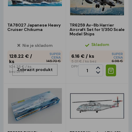
TA78027 Japanese Heavy
TR6259 Av-8b Harrier
Cruiser Chikuma
Aircraft Set for 1/350 Scale
Model Ships
Skladom
Nie je skladom
SUPER
SUPER
128.22 €
/
6.16 €
/ ks
CENA
CENA
ks
145.70 €
6.98 €
5.01 €
/ ks
bez
DPH
104.25 €
/ ks
Zobrazit produkt
bez DPH