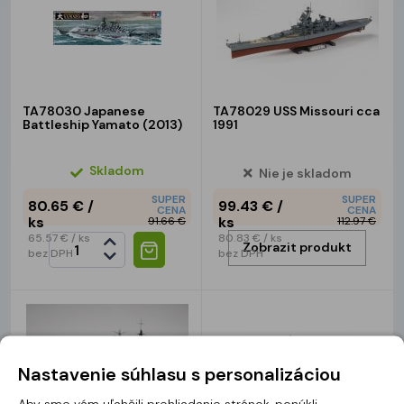
TA78030 Japanese
TA78029 USS Missouri cca
Battleship Yamato (2013)
1991
Skladom
Nie je skladom
SUPER
SUPER
80.65 €
/
99.43 €
/
CENA
CENA
ks
ks
91.66 €
112.97 €
65.57 €
/ ks
80.83 €
/ ks
Zobrazit produkt
bez DPH
bez DPH
Nastavenie súhlasu s personalizáciou
Aby sme vám uľahčili prehliadanie stránok, ponúkli