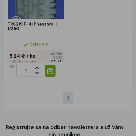
TR6219 F-4j Phantom II
1/350
Skladom
SUPER
5.24 €
/ ks
CENA
5.96 €
4.26 €
/ ks
bez
DPH
1
Registrujte sa na odber newslettera a už Vám
nič neunikne