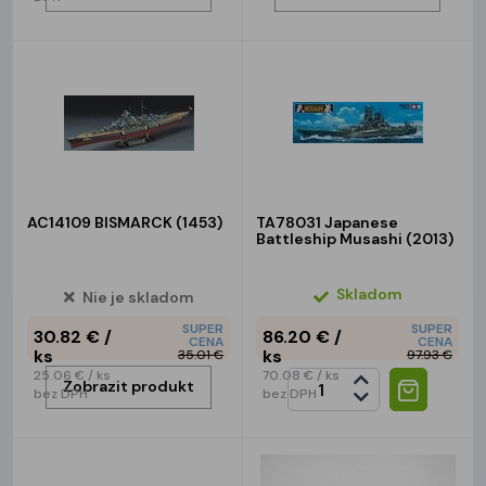
AC14109 BISMARCK (1453)
TA78031 Japanese
Battleship Musashi (2013)
Skladom
Nie je skladom
SUPER
SUPER
30.82 €
/
86.20 €
/
CENA
CENA
ks
ks
35.01 €
97.93 €
25.06 €
/ ks
70.08 €
/ ks
Zobrazit produkt
bez DPH
bez DPH