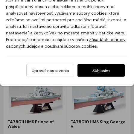
prispôsobený obsah alebo reklamu a mohli anonymne
TA78022 IJN Mikuma
TA78019 Japanese Navy
analyzovať návštevnosť, využívame súbory cookies, ktoré
Submarine I-400
zdieľame so svojimi partnermi pre sociálne médiá, inzerciu a
analýzu. Ich nastavenie upravíte odkazom "Upraviť
Skladom
Skladom
nastavenia" a kedykoľvek ho môžete zmeniť v pätičke webu.
Podrobnejšie informácie nájdete v našich
Zásadách ochrany
SUPER
SUPER
100.19 €
/
49.79 €
/
CENA
CENA
osobných údajov
a
používaní súborov cookies
.
ks
ks
113.84 €
56.60 €
81.46 €
/ ks
40.48 €
/ ks
bez DPH
bez DPH
Upraviť nastavenia
Súhlasím
TA78011 HMS Prince of
TA78010 HMS King George
Wales
V