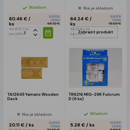
Skladom
Nie je skladom
SUPER
SUPER
60.46 €
/
64.24 €
/
CENA
CENA
ks
ks
68.72 €
73.03 €
49.15 €
/ ks
52.23 €
/ ks
Zobrazit produkt
bez DPH
bez DPH
TA12645 Yamato Wooden
TR6216 MIG-29K Fulcrum
Deck
D (6 ks)
Skladom
Nie je skladom
SUPER
SUPER
20.11 €
/ ks
5.28 €
/ ks
CENA
CENA
22.86 €
5.99 €