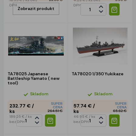
16.35 €
/ ks
bez
4.29 €
/ ks
bez
DPH
DPH
Zobrazit produkt
TA78025 Japanese
TA78020 1/350 Yukikaze
Battleship Yamato ( new
tool)
Skladom
Skladom
SUPER
SUPER
232.77 €
/
57.74 €
/
CENA
CENA
ks
ks
264.51 €
65.62 €
189.25 €
/ ks
46.95 €
/ ks
bez DPH
bez DPH