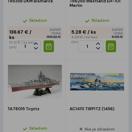
TR5358 DKM Bismarck
TR6265 Westland EH-101
Merlin
Skladom
Skladom
SUPER
SUPER
136.67 €
/
5.28 €
/ ks
CENA
CENA
ks
155.32 €
5.99 €
4.29 €
/ ks
bez
DPH
111.12 €
/ ks
bez
DPH
TA78015 Tirpitz
AC14111 TIRPITZ (1456)
Skladom
Nie je skladom