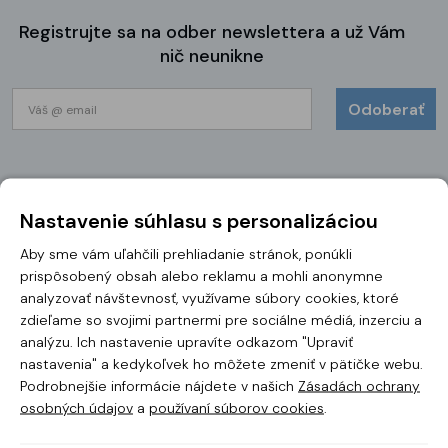
Registrujte sa na odber newslettera a už Vám
nič neunikne
Odoberať
Vše o nákupu
Nastavenie súhlasu s personalizáciou
Aby sme vám uľahčili prehliadanie stránok, ponúkli
Doprava a platba
prispôsobený obsah alebo reklamu a mohli anonymne
Nejčastější dotazy (FAQ)
analyzovať návštevnosť, využívame súbory cookies, ktoré
Reklamácie
zdieľame so svojimi partnermi pre sociálne médiá, inzerciu a
analýzu. Ich nastavenie upravíte odkazom "Upraviť
Vráceníe zboží
nastavenia" a kedykoľvek ho môžete zmeniť v pätičke webu.
Podrobnejšie informácie nájdete v našich
Zásadách ochrany
osobných údajov
a
používaní súborov cookies
.
Zákaznícka péče