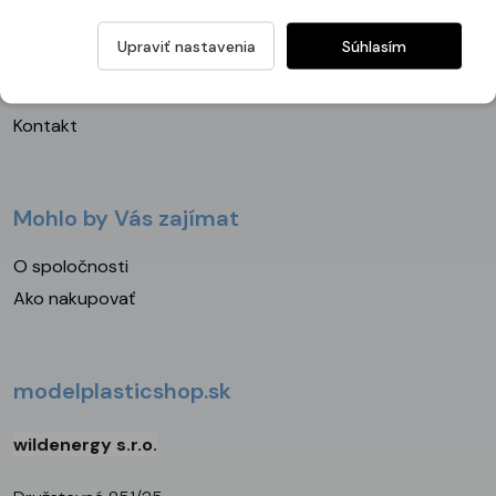
Obchodné podmienky
Upraviť nastavenia
Súhlasím
Zásady ochrany osobných údajov
Nastavenie cookies
Kontakt
Mohlo by Vás zajímat
O spoločnosti
Ako nakupovať
modelplasticshop.sk
wildenergy s.r.o.