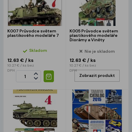
K007 Průvodce světem
K005 Průvodce světem
plastikového modeláře 7
plastikového modeláře
Diorámy a Viněty
Skladom
Nie je skladom
12.63 €
/ ks
12.63 €
/ ks
10.27 €
/ ks
bez
10.27 €
/ ks
bez
DPH
DPH
Zobrazit produkt