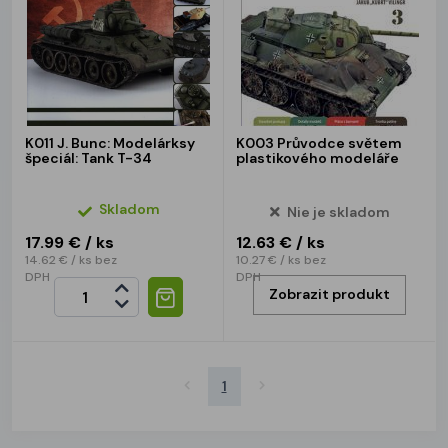
K011 J. Bunc: Modelárksy
K003 Průvodce světem
špeciál: Tank T-34
plastikového modeláře
Skladom
Nie je skladom
17.99 €
/ ks
12.63 €
/ ks
14.62 €
/ ks
bez
10.27 €
/ ks
bez
DPH
DPH
Zobrazit produkt
1