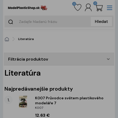
0
0
Hledat
Literatúra
Filtrácia produktov
Literatúra
Najpredávanejšie produkty
K007 Průvodce světem plastikového
1.
modeláře 7
K007
12.63 €