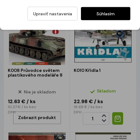
Upraviť nastavenia
Súhlasím
K008 Průvodce světem
K010 Křídla 1
plastikového modeláře 8
Skladom
Nie je skladom
12.63 €
/ ks
22.98 €
/ ks
10.27 €
/ ks
bez
18.68 €
/ ks
bez
DPH
DPH
Zobrazit produkt