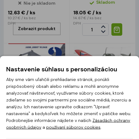
Skladom
Nie je skladom
12.63 €
/ ks
18.05 €
/ ks
10.27 €
/ ks
bez
14.67 €
/ ks
bez
DPH
DPH
Zobrazit produkt
Nastavenie súhlasu s personalizáciou
Aby sme vám uľahčili prehliadanie stránok, ponúkli
prispôsobený obsah alebo reklamu a mohli anonymne
analyzovať návštevnosť, využívame súbory cookies, ktoré
K002 Průvodce světem
K001 Průvodce světem
zdieľame so svojimi partnermi pre sociálne médiá, inzerciu a
plastikového modeláře
plastikového modeláře
analýzu. Ich nastavenie upravíte odkazom "Upraviť
nastavenia" a kedykoľvek ho môžete zmeniť v pätičke webu.
Skladom
Skladom
Podrobnejšie informácie nájdete v našich
Zásadách ochrany
12.63 €
/ ks
12.63 €
/ ks
osobných údajov
a
používaní súborov cookies
.
10.27 €
/ ks
bez
10.27 €
/ ks
bez
DPH
DPH