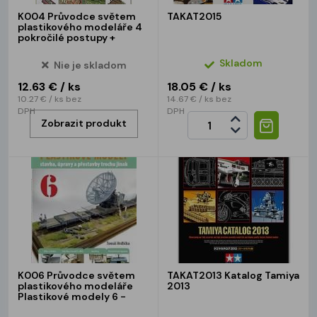
K004 Průvodce světem
TAKAT2015
plastikového modeláře 4
pokročilé postupy +
Skladom
Nie je skladom
12.63 €
/ ks
18.05 €
/ ks
10.27 €
/ ks
bez
14.67 €
/ ks
bez
DPH
DPH
Zobrazit produkt
K006 Průvodce světem
TAKAT2013 Katalog Tamiya
plastikového modeláře
2013
Plastikové modely 6 -