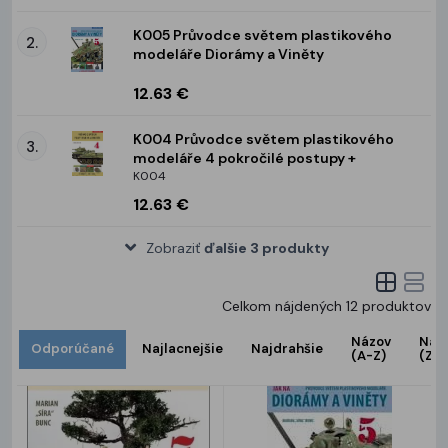
K005 Průvodce světem plastikového
2.
modeláře Diorámy a Viněty
12.63 €
K004 Průvodce světem plastikového
3.
modeláře 4 pokročilé postupy +
K004
12.63 €
Zobraziť
ďalšie 3 produkty
Celkom nájdených
12
produktov
Názov
Náz
Odporúčané
Najlacnejšie
Najdrahšie
(A-Z)
(Z-A