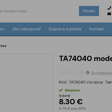
Hledat
ov
Ako nakupovať
Doprava a platba
Kontakt
itov
TA74040 model
0
0x Hodnoten
Kód : TA74040 Výrobca : Ta
Skladom
9.44 €
8.30 €
6.75 € bez DPH