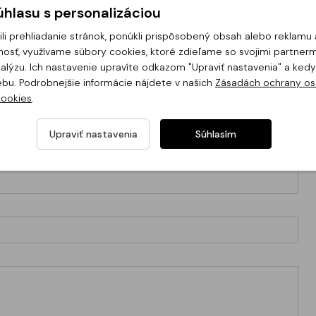
hlasu s personalizáciou
li prehliadanie stránok, ponúkli prispôsobený obsah alebo reklam
osť, využívame súbory cookies, ktoré zdieľame so svojimi partnerm
analýzu. Ich nastavenie upravíte odkazom "Upraviť nastavenia" a ke
ebu. Podrobnejšie informácie nájdete v našich
Zásadách ochrany os
cookies
.
Upraviť nastavenia
Súhlasím