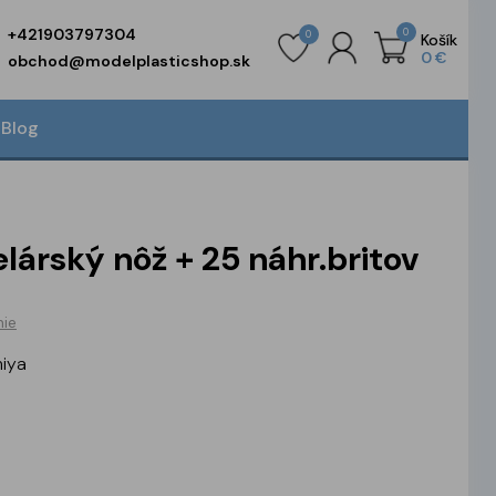
+421903797304
0
0
Košík
0 €
obchod@modelplasticshop.sk
Blog
árský nôž + 25 náhr.britov
ie
miya