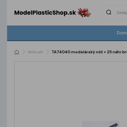
Dom
Airbrush
TA74040 modelárský nôž + 25 náhr.br