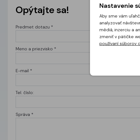
Nastavenie sú
Opýtajte sa!
Aby sme vám uľahči
analyzovať návštevn
Predmet dotazu *
médiá, inzerciu a 
zmeniť v pätičke w
používaní súborov 
Meno a priezvisko *
E-mail *
Tel. číslo:
Správa *