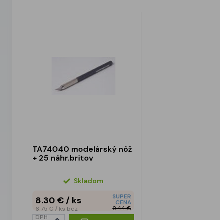
TA74040 modelárský nôž
+ 25 náhr.britov
Skladom
SUPER
8.30 €
/ ks
CENA
9.44 €
6.75 €
/ ks
bez
DPH