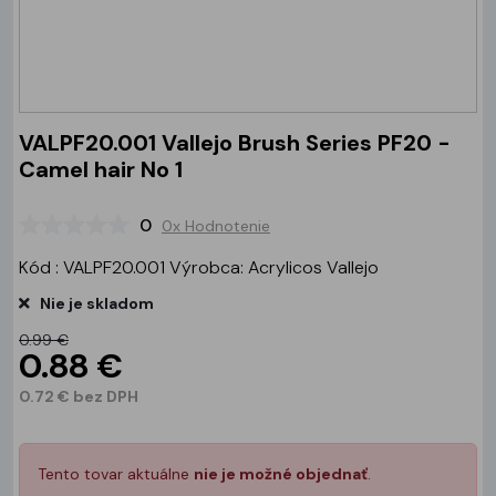
VALPF20.001 Vallejo Brush Series PF20 -
Camel hair No 1
0
0x Hodnotenie
Kód : VALPF20.001 Výrobca: Acrylicos Vallejo
Nie je skladom
0.99 €
0.88 €
0.72 € bez DPH
Tento tovar aktuálne
nie je možné objednať
.