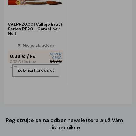
VALPF20.001 Vallejo Brush
Series PF20 - Camel hair
No 1
Nie je skladom
SUPER
0.88 €
/ ks
CENA
0.99 €
0.72 €
/ ks
bez
DPH
Zobrazit produkt
Registrujte sa na odber newslettera a už Vám
nič neunikne