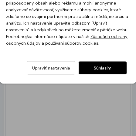
prispôsobený obsah alebo reklamu a mohli anonymne
analyzovať návštevnosť, využívame súbory cookies, ktoré
Meno a priezvisko *
zdieľame so svojimi partnermi pre sociálne médiá, inzerciu a
analýzu. Ich nastavenie upravíte odkazom "Upraviť
nastavenia" a kedykoľvek ho môžete zmeniť v pätičke webu.
Podrobnejšie informácie nájdete v našich
Zásadách ochrany
E-mail *
osobných údajov
a
používaní súborov cookies
.
Tel. číslo:
Upraviť nastavenia
Súhlasím
Správa *